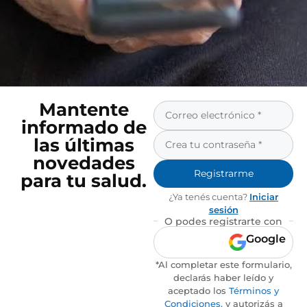
Mantente
informado de
las últimas
novedades
Registrarme
para tu salud.
¿Ya tenés cuenta?
Iniciar
sesión
O podes registrarte con
Google
*Al completar este formulario,
declarás haber leído y
aceptado los
Términos y
Condiciones
, y autorizás a