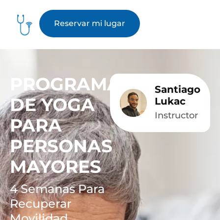
Reservar mi lugar
PROGRAMA
Santiago
DE YOGA
Lukac
Instructor
PARA
PERSONAS
MAYORES
4 Semanas Para
Recuperar
Movilidad,