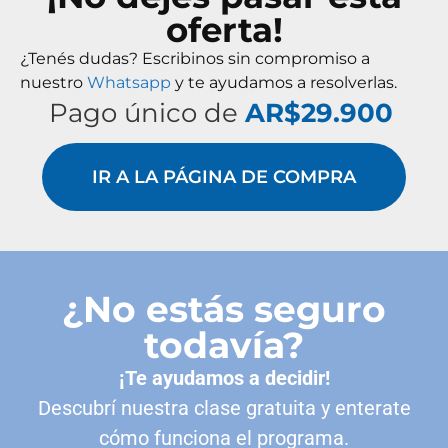
oferta!
¿Tenés dudas? Escribinos sin compromiso a
nuestro
Whatsapp
y te ayudamos a resolverlas.
Pago único de
AR$29.900
IR A LA PÁGINA DE COMPRA
¿No estás seguro
todavía?
¡Te ayudamos a decidir!
Descubrí nuestra clase gratuita y enterate
cómo funciona el programa.