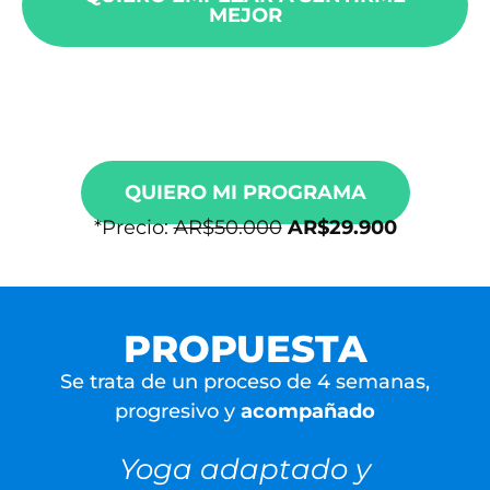
MEJOR
QUIERO MI PROGRAMA
*Precio:
AR$50.000
AR$29.900
PROPUESTA
Se trata de un proceso de 4 semanas,
progresivo y
acompañado
Yoga adaptado y