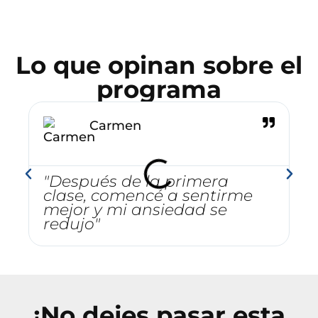
Lo que opinan sobre el
programa
Carmen
"Después de la primera
"
clase, comencé a sentirme
E
mejor y mi ansiedad se
s
redujo"
¡No dejes pasar esta