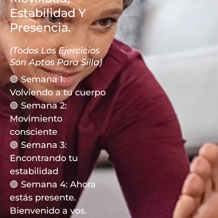
Estabilidad Y
Presencia.
(Todos Los Ejercicios
Son Aptos Para Silla)
🟢 Semana 1:
Volviendo a tu cuerpo
🟢 Semana 2:
Movimiento
consciente
🟢 Semana 3:
Encontrando tu
estabilidad
🟢 Semana 4: Ahora
estás presente.
Bienvenido a vos.