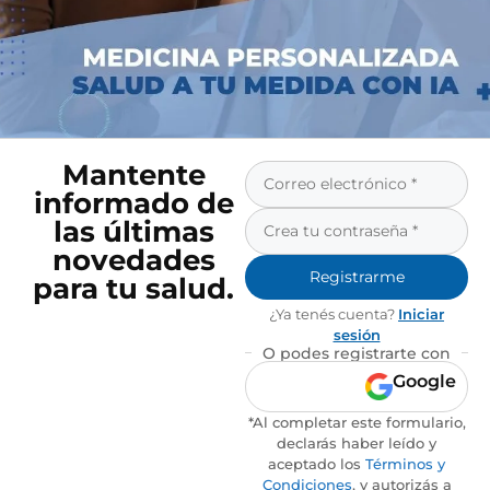
Mantente
informado de
las últimas
novedades
Registrarme
para tu salud.
¿Ya tenés cuenta?
Iniciar
sesión
O podes registrarte con
Google
*Al completar este formulario,
declarás haber leído y
aceptado los
Términos y
Condiciones
, y autorizás a