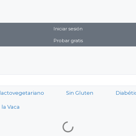
Iniciar sesión
Probar gratis
lactovegetariano
Sin Gluten
Diabéti
 la Vaca