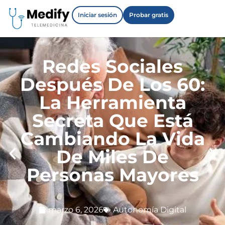
Iniciar sesión
Probar gratis
Redes Sociales
Después De Los 60:
La Herramienta
Secreta Que Está
Cambiando La Vida
De Miles De
Personas Mayores
marzo 6, 2026
Autonomía Digital