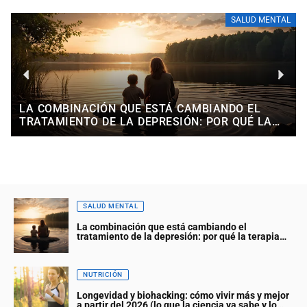
SALUD MENTAL
LA COMBINACIÓN QUE ESTÁ CAMBIANDO EL
TRATAMIENTO DE LA DEPRESIÓN: POR QUÉ LA
TERAPIA COGNITIVA Y EL MINDFULNESS
FUNCIONAN MEJOR JUNTAS
SALUD MENTAL
La combinación que está cambiando el
tratamiento de la depresión: por qué la terapia
cognitiva y el mindfulness funcionan mejor juntas
NUTRICIÓN
Longevidad y biohacking: cómo vivir más y mejor
a partir del 2026 (lo que la ciencia ya sabe y lo