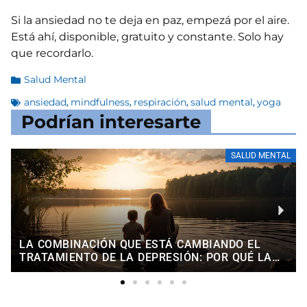
Si la ansiedad no te deja en paz, empezá por el aire.
Está ahí, disponible, gratuito y constante. Solo hay
que recordarlo.
Salud Mental
ansiedad
mindfulness
respiración
salud mental
yoga
,
,
,
,
Podrían interesarte
NUTRICIÓN
LONGEVIDAD Y BIOHACKING: CÓMO VIVIR MÁS Y
MEJOR A PARTIR DEL 2026 (LO QUE LA CIENCIA
YA SABE Y LO QUE VIENE)