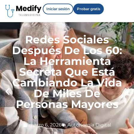
Iniciar sesión
Probar gratis
Redes Sociales
Después De Los 60:
La Herramienta
Secreta Que Está
Cambiando La Vida
De Miles De
Personas Mayores
marzo 6, 2026
Autonomía Digital