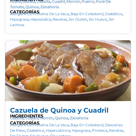
Aceite
Batata
Cebolla
Cuadril
Morrón
Puerro
Puré De
,
,
,
,
,
,
Tomate
Quinoa
Zanahoria
,
,
CATEGORÍAS
Alergia A La Proteína De La Vaca
Baja En Colesterol
Diabético
,
,
,
Hipograsa
Hiposódica
Recetas
Sin Gluten
Sin Huevo
Sin
,
,
,
,
,
Lactosa
Cazuela de Quinoa y Cuadril
INGREDIENTES
Cebolla
Cuadril
Morrón
Quinoa
Zanahoria
,
,
,
,
CATEGORÍAS
Alergia A La Proteína De La Vaca
Baja En Colesterol
Descenso
,
,
De Peso
Diabético
Hipercalórica
Hipograsa
Proteica
Recetas
,
,
,
,
,
,
Sin Gluten
Sin Huevo
Sin Lactosa
,
,