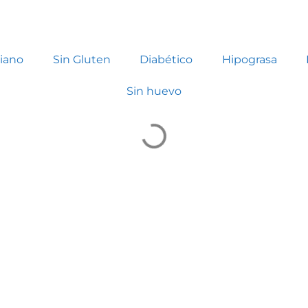
iano
Sin Gluten
Diabético
Hipograsa
Sin huevo