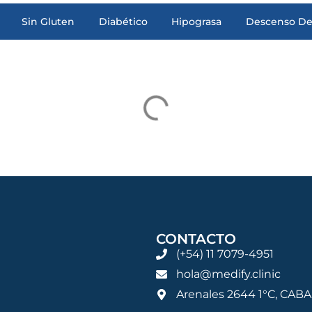
Sin Gluten
Diabético
Hipograsa
Descenso De
CONTACTO
(+54) 11 7079-4951
hola@medify.clinic
Arenales 2644 1°C, CABA