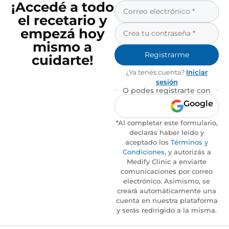
¡Accedé a todo
el recetario y
empezá hoy
mismo a
Registrarme
cuidarte!
¿Ya tenés cuenta?
Iniciar
sesión
O podes registrarte con
Google
*Al completar este formulario,
declarás haber leído y
aceptado los
Términos y
Condiciones
, y autorizás a
Medify Clinic a enviarte
comunicaciones por correo
electrónico. Asimismo, se
creará automáticamente una
cuenta en nuestra plataforma
y serás redirigido a la misma.