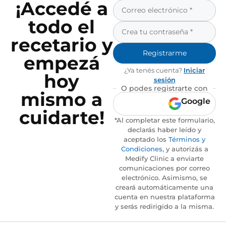
¡Accedé a
todo el
recetario y
Registrarme
empezá
¿Ya tenés cuenta?
Iniciar
hoy
sesión
O podes registrarte con
mismo a
Google
cuidarte!
*Al completar este formulario,
declarás haber leído y
aceptado los
Términos y
Condiciones
, y autorizás a
Medify Clinic a enviarte
comunicaciones por correo
electrónico. Asimismo, se
creará automáticamente una
cuenta en nuestra plataforma
y serás redirigido a la misma.