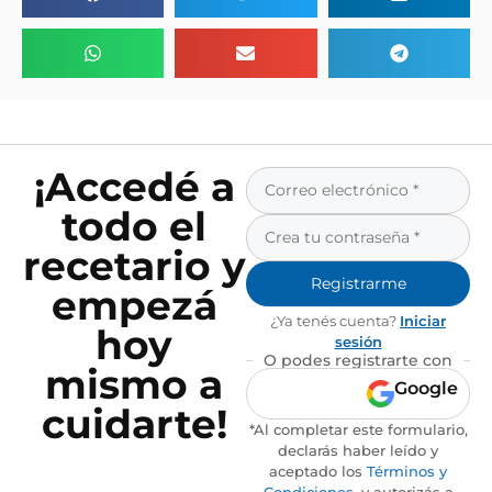
¡Accedé a
todo el
recetario y
Registrarme
empezá
¿Ya tenés cuenta?
Iniciar
hoy
sesión
O podes registrarte con
mismo a
Google
cuidarte!
*Al completar este formulario,
declarás haber leído y
aceptado los
Términos y