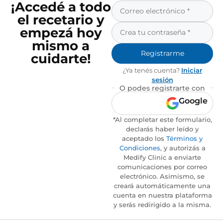
¡Accedé a todo
el recetario y
empezá hoy
mismo a
Registrarme
cuidarte!
¿Ya tenés cuenta?
Iniciar
sesión
O podes registrarte con
Google
*Al completar este formulario,
declarás haber leído y
aceptado los
Términos y
Condiciones
, y autorizás a
Medify Clinic a enviarte
comunicaciones por correo
electrónico. Asimismo, se
creará automáticamente una
cuenta en nuestra plataforma
y serás redirigido a la misma.