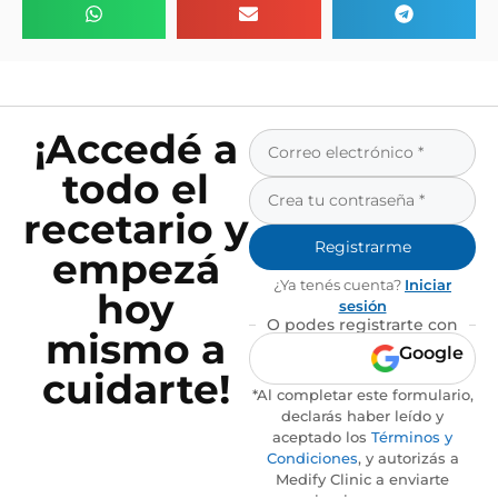
¡Accedé a
todo el
recetario y
Registrarme
empezá
¿Ya tenés cuenta?
Iniciar
hoy
sesión
O podes registrarte con
mismo a
Google
cuidarte!
*Al completar este formulario,
declarás haber leído y
aceptado los
Términos y
Condiciones
, y autorizás a
Medify Clinic a enviarte