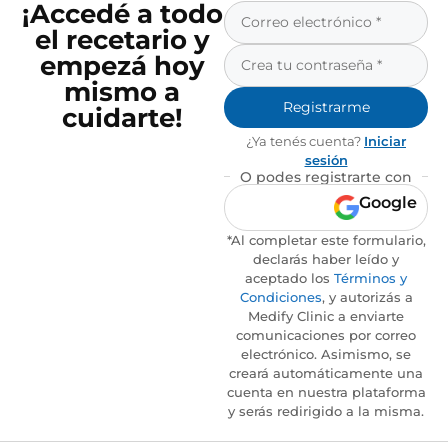
¡Accedé a todo
el recetario y
empezá hoy
mismo a
Registrarme
cuidarte!
¿Ya tenés cuenta?
Iniciar
sesión
O podes registrarte con
Google
*Al completar este formulario,
declarás haber leído y
aceptado los
Términos y
Condiciones
, y autorizás a
Medify Clinic a enviarte
comunicaciones por correo
electrónico. Asimismo, se
creará automáticamente una
cuenta en nuestra plataforma
y serás redirigido a la misma.