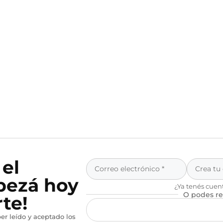
 el
pezá hoy
¿Ya tenés cuen
O podes re
te!
er leído y aceptado los