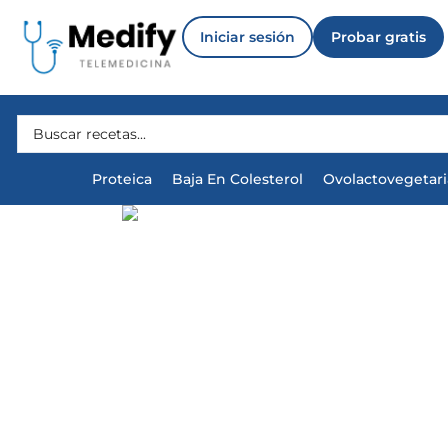
Iniciar sesión
Probar gratis
Proteica
Baja En Colesterol
Ovolactovegetar