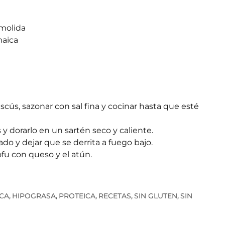
molida
maica
scús, sazonar con sal fina y cocinar hasta que esté
y dorarlo en un sartén seco y caliente.
ado y dejar que se derrita a fuego bajo.
ofu con queso y el atún.
CA
HIPOGRASA
PROTEICA
RECETAS
SIN GLUTEN
SIN
,
,
,
,
,