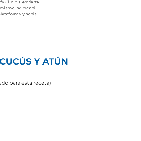
fy Clinic a enviarte
imismo, se creará
lataforma y serás
 CUCÚS Y ATÚN
do para esta receta)