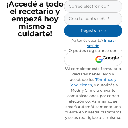
¡Accedé a todo
el recetario y
empezá hoy
mismo a
Registrarme
cuidarte!
¿Ya tenés cuenta?
Iniciar
sesión
O podes registrarte con
Google
*Al completar este formulario,
declarás haber leído y
aceptado los
Términos y
Condiciones
, y autorizás a
Medify Clinic a enviarte
comunicaciones por correo
electrónico. Asimismo, se
creará automáticamente una
cuenta en nuestra plataforma
y serás redirigido a la misma.