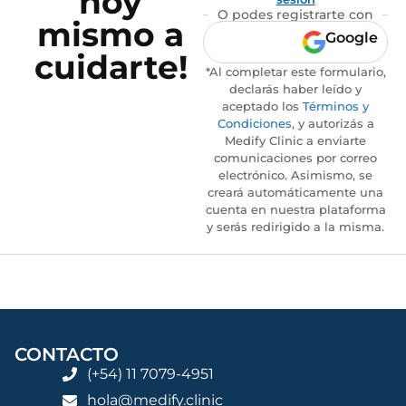
hoy
O podes registrarte con
mismo a
Google
cuidarte!
*Al completar este formulario,
declarás haber leído y
aceptado los
Términos y
Condiciones
, y autorizás a
Medify Clinic a enviarte
comunicaciones por correo
electrónico. Asimismo, se
creará automáticamente una
cuenta en nuestra plataforma
y serás redirigido a la misma.
CONTACTO
(+54) 11 7079-4951
hola@medify.clinic