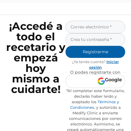
¡Accedé a
todo el
recetario y
Registrarme
empezá
¿Ya tenés cuenta?
Iniciar
hoy
sesión
O podes registrarte con
mismo a
Google
cuidarte!
*Al completar este formulario,
declarás haber leído y
aceptado los
Términos y
Condiciones
, y autorizás a
Medify Clinic a enviarte
comunicaciones por correo
electrónico. Asimismo, se
creará automáticamente una