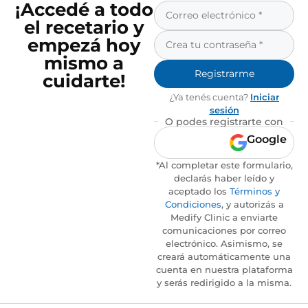
¡Accedé a todo
el recetario y
empezá hoy
mismo a
Registrarme
cuidarte!
¿Ya tenés cuenta?
Iniciar
sesión
O podes registrarte con
Google
*Al completar este formulario,
declarás haber leído y
aceptado los
Términos y
Condiciones
, y autorizás a
Medify Clinic a enviarte
comunicaciones por correo
electrónico. Asimismo, se
creará automáticamente una
cuenta en nuestra plataforma
y serás redirigido a la misma.