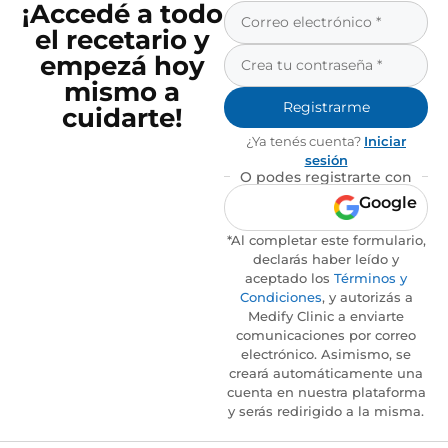
¡Accedé a todo
el recetario y
empezá hoy
mismo a
Registrarme
cuidarte!
¿Ya tenés cuenta?
Iniciar
sesión
O podes registrarte con
Google
*Al completar este formulario,
declarás haber leído y
aceptado los
Términos y
Condiciones
, y autorizás a
Medify Clinic a enviarte
comunicaciones por correo
electrónico. Asimismo, se
creará automáticamente una
cuenta en nuestra plataforma
y serás redirigido a la misma.