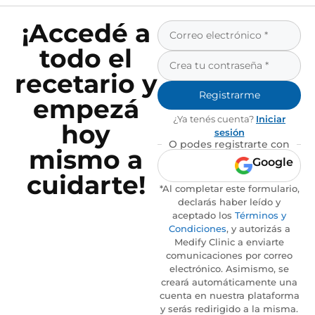
¡Accedé a
todo el
recetario y
Registrarme
empezá
¿Ya tenés cuenta?
Iniciar
hoy
sesión
O podes registrarte con
mismo a
Google
cuidarte!
*Al completar este formulario,
declarás haber leído y
aceptado los
Términos y
Condiciones
, y autorizás a
Medify Clinic a enviarte
comunicaciones por correo
electrónico. Asimismo, se
creará automáticamente una
cuenta en nuestra plataforma
y serás redirigido a la misma.