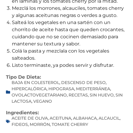
en láminas y los tomates cherry por la mitad.
Mezclá los morrones, alcauciles, tomates cherry
y algunas aceitunas negras o verdes a gusto.
Salteá los vegetales en una sartén con un
chorrito de aceite hasta que queden crocantes,
cuidando que no se cocinen demasiado para
mantener su textura y sabor.
Colá la pasta y mezclala con los vegetales
salteados.
Listo terminaste, ya podes servir y disfrutar.
Tipo De Dieta:
BAJA EN COLESTEROL
DESCENSO DE PESO
,
,
HIPERCALÓRICA
HIPOGRASA
MEDITERRÁNEA
,
,
,
OVOLACTOVEGETARIANO
RECETAS
SIN HUEVO
SIN
,
,
,
LACTOSA
VEGANO
,
Ingredientes:
ACEITE DE OLIVA
ACEITUNA
ALBAHACA
ALCAUCIL
,
,
,
,
FIDEOS
MORRÓN
TOMATE CHERRY
,
,