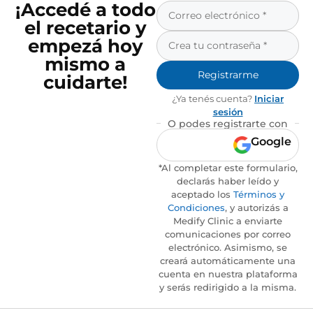
¡Accedé a todo
el recetario y
empezá hoy
mismo a
Registrarme
cuidarte!
¿Ya tenés cuenta?
Iniciar
sesión
O podes registrarte con
Google
*Al completar este formulario,
declarás haber leído y
aceptado los
Términos y
Condiciones
, y autorizás a
Medify Clinic a enviarte
comunicaciones por correo
electrónico. Asimismo, se
creará automáticamente una
cuenta en nuestra plataforma
y serás redirigido a la misma.