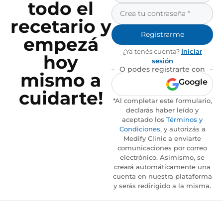
todo el
recetario y
Registrarme
empezá
¿Ya tenés cuenta?
Iniciar
hoy
sesión
O podes registrarte con
mismo a
Google
cuidarte!
*Al completar este formulario,
declarás haber leído y
aceptado los
Términos y
Condiciones
, y autorizás a
Medify Clinic a enviarte
comunicaciones por correo
electrónico. Asimismo, se
creará automáticamente una
cuenta en nuestra plataforma
y serás redirigido a la misma.