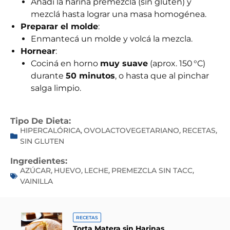
Añadí la harina premezcla (sin gluten) y
mezclá hasta lograr una masa homogénea.
Preparar el molde
:
Enmantecá un molde y volcá la mezcla.
Hornear
:
Cociná en horno
muy suave
(aprox. 150 °C)
durante
50 minutos
, o hasta que al pinchar
salga limpio.
Tipo De Dieta:
HIPERCALÓRICA
OVOLACTOVEGETARIANO
RECETAS
,
,
,
SIN GLUTEN
Ingredientes:
AZÚCAR
HUEVO
LECHE
PREMEZCLA SIN TACC
,
,
,
,
VAINILLA
RECETAS
Torta Matera sin Harinas