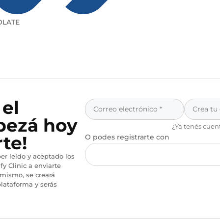
LATE
 el
pezá hoy
¿Ya tenés cuen
te!
O podes registrarte con
er leído y aceptado los
fy Clinic a enviarte
imismo, se creará
lataforma y serás