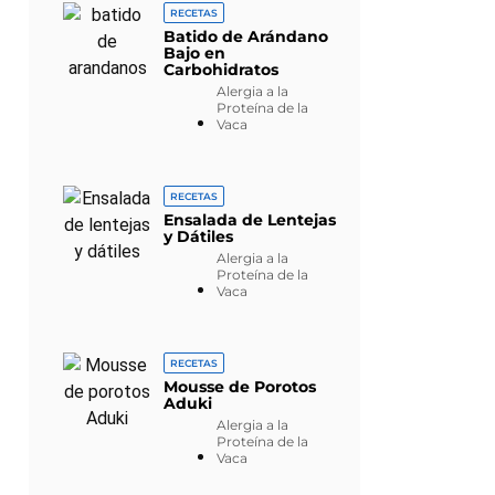
RECETAS
Batido de Arándano
Bajo en
Carbohidratos
Alergia a la
Proteína de la
Vaca
RECETAS
Ensalada de Lentejas
y Dátiles
Alergia a la
Proteína de la
Vaca
RECETAS
Mousse de Porotos
Aduki
Alergia a la
Proteína de la
Vaca