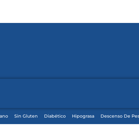
iano
Sin Gluten
Diabético
Hipograsa
Descenso De Pe