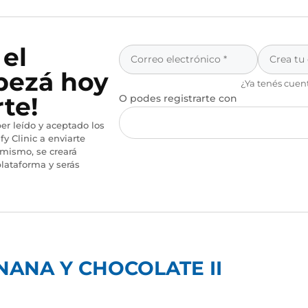
 el
pezá hoy
¿Ya tenés cuen
te!
O podes registrarte con
er leído y aceptado los
fy Clinic a enviarte
imismo, se creará
lataforma y serás
NANA Y CHOCOLATE II