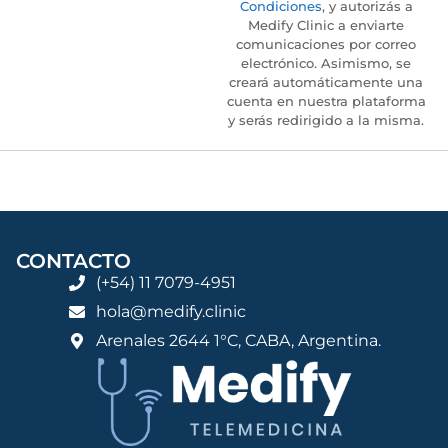
Condiciones
, y autorizás a
Medify Clinic a enviarte
comunicaciones por correo
electrónico. Asimismo, se
creará automáticamente una
cuenta en nuestra plataforma
y serás redirigido a la misma.
CONTACTO
(+54) 11 7079-4951
hola@medify.clinic
Arenales 2644 1°C, CABA, Argentina.