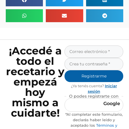
¡Accedé a
todo el
recetario y
Registrarme
empezá
¿Ya tenés cuenta?
Iniciar
hoy
sesión
O podes registrarte con
mismo a
Google
cuidarte!
*Al completar este formulario,
declarás haber leído y
aceptado los
Términos y