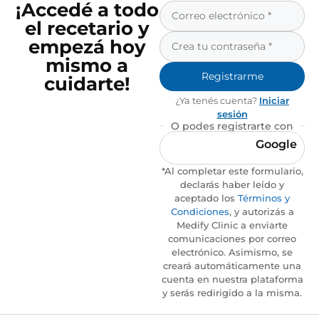
¡Accedé a todo
el recetario y
empezá hoy
mismo a
Registrarme
cuidarte!
¿Ya tenés cuenta?
Iniciar
sesión
O podes registrarte con
Google
*Al completar este formulario,
declarás haber leído y
aceptado los
Términos y
Condiciones
, y autorizás a
Medify Clinic a enviarte
comunicaciones por correo
electrónico. Asimismo, se
creará automáticamente una
cuenta en nuestra plataforma
y serás redirigido a la misma.