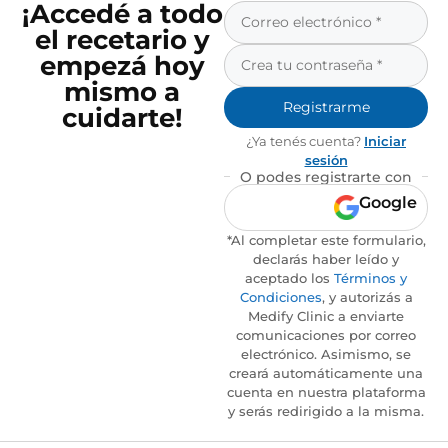
¡Accedé a todo
el recetario y
empezá hoy
mismo a
Registrarme
cuidarte!
¿Ya tenés cuenta?
Iniciar
sesión
O podes registrarte con
Google
*Al completar este formulario,
declarás haber leído y
aceptado los
Términos y
Condiciones
, y autorizás a
Medify Clinic a enviarte
comunicaciones por correo
electrónico. Asimismo, se
creará automáticamente una
cuenta en nuestra plataforma
y serás redirigido a la misma.