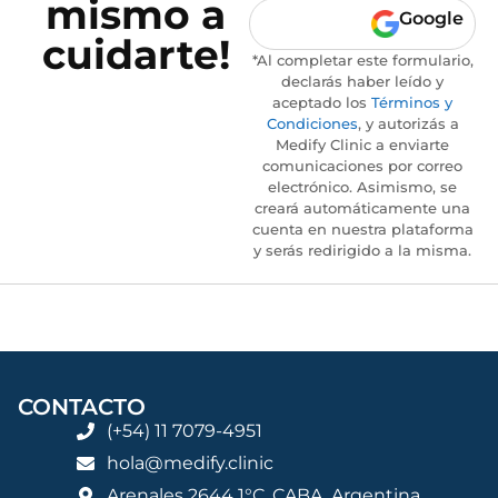
mismo a
Google
cuidarte!
*Al completar este formulario,
declarás haber leído y
aceptado los
Términos y
Condiciones
, y autorizás a
Medify Clinic a enviarte
comunicaciones por correo
electrónico. Asimismo, se
creará automáticamente una
cuenta en nuestra plataforma
y serás redirigido a la misma.
CONTACTO
(+54) 11 7079-4951
hola@medify.clinic
Arenales 2644 1°C, CABA, Argentina.