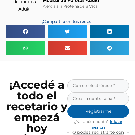
Mousse de Porotos Aduki
Alergia a la Proteína de la Vaca
¡Compartilo en tus redes !
¡Accedé a
todo el
recetario y
Registrarme
empezá
¿Ya tenés cuenta?
Iniciar
hoy
sesión
O podes registrarte con