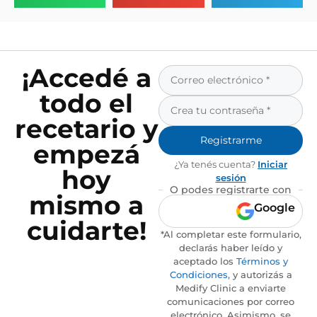
¡Accedé a
todo el
recetario y
Registrarme
empezá
¿Ya tenés cuenta?
Iniciar
hoy
sesión
O podes registrarte con
mismo a
Google
cuidarte!
*Al completar este formulario,
declarás haber leído y
aceptado los
Términos y
Condiciones
, y autorizás a
Medify Clinic a enviarte
comunicaciones por correo
electrónico. Asimismo, se