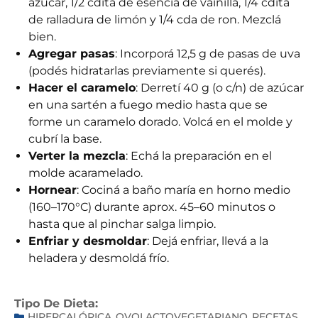
azúcar, 1/2 cdita de esencia de vainilla, 1/4 cdita
de ralladura de limón y 1/4 cda de ron. Mezclá
bien.
Agregar pasas
: Incorporá 12,5 g de pasas de uva
(podés hidratarlas previamente si querés).
Hacer el caramelo
: Derretí 40 g (o c/n) de azúcar
en una sartén a fuego medio hasta que se
forme un caramelo dorado. Volcá en el molde y
cubrí la base.
Verter la mezcla
: Echá la preparación en el
molde acaramelado.
Hornear
: Cociná a baño maría en horno medio
(160–170°C) durante aprox. 45–60 minutos o
hasta que al pinchar salga limpio.
Enfriar y desmoldar
: Dejá enfriar, llevá a la
heladera y desmoldá frío.
Tipo De Dieta:
HIPERCALÓRICA
OVOLACTOVEGETARIANO
RECETAS
,
,