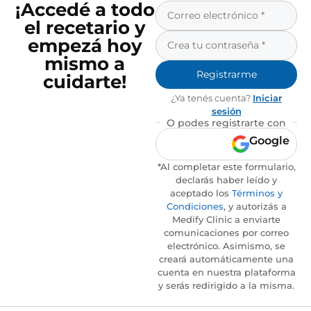
¡Accedé a todo
el recetario y
empezá hoy
mismo a
Registrarme
cuidarte!
¿Ya tenés cuenta?
Iniciar
sesión
O podes registrarte con
Google
*Al completar este formulario,
declarás haber leído y
aceptado los
Términos y
Condiciones
, y autorizás a
Medify Clinic a enviarte
comunicaciones por correo
electrónico. Asimismo, se
creará automáticamente una
cuenta en nuestra plataforma
y serás redirigido a la misma.