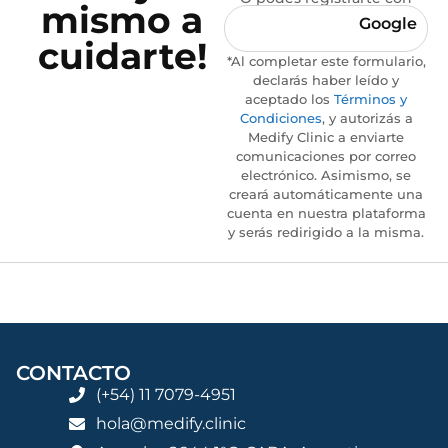
mismo a
Google
cuidarte!
*Al completar este formulario,
declarás haber leído y
aceptado los
Términos y
Condiciones
, y autorizás a
Medify Clinic a enviarte
comunicaciones por correo
electrónico. Asimismo, se
creará automáticamente una
cuenta en nuestra plataforma
y serás redirigido a la misma.
CONTACTO
(+54) 11 7079-4951
hola@medify.clinic