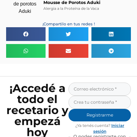
Mousse de Porotos Aduki
Alergia a la Proteína de la Vaca
¡Compartilo en tus redes !
¡Accedé a
todo el
recetario y
Registrarme
empezá
¿Ya tenés cuenta?
Iniciar
hoy
sesión
O podes registrarte con