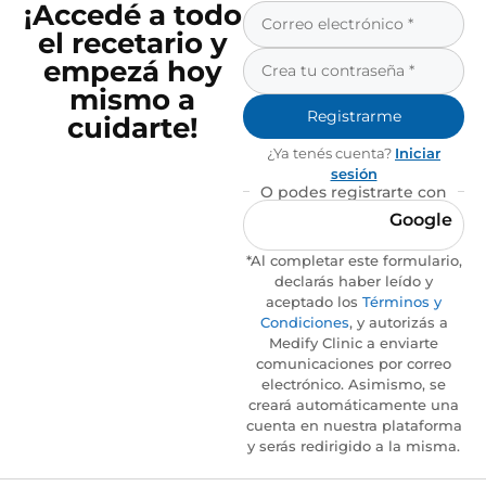
¡Accedé a todo
el recetario y
empezá hoy
mismo a
Registrarme
cuidarte!
¿Ya tenés cuenta?
Iniciar
sesión
O podes registrarte con
Google
*Al completar este formulario,
declarás haber leído y
aceptado los
Términos y
Condiciones
, y autorizás a
Medify Clinic a enviarte
comunicaciones por correo
electrónico. Asimismo, se
creará automáticamente una
cuenta en nuestra plataforma
y serás redirigido a la misma.