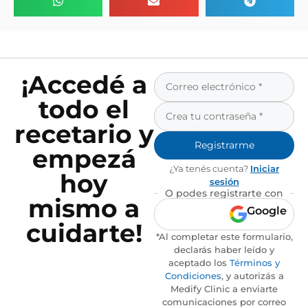
¡Accedé a
todo el
recetario y
Registrarme
empezá
¿Ya tenés cuenta?
Iniciar
hoy
sesión
O podes registrarte con
mismo a
Google
cuidarte!
*Al completar este formulario,
declarás haber leído y
aceptado los
Términos y
Condiciones
, y autorizás a
Medify Clinic a enviarte
comunicaciones por correo