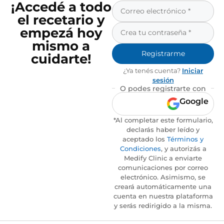
¡Accedé a todo
el recetario y
empezá hoy
mismo a
Registrarme
cuidarte!
¿Ya tenés cuenta?
Iniciar
sesión
O podes registrarte con
Google
*Al completar este formulario,
declarás haber leído y
aceptado los
Términos y
Condiciones
, y autorizás a
Medify Clinic a enviarte
comunicaciones por correo
electrónico. Asimismo, se
creará automáticamente una
cuenta en nuestra plataforma
y serás redirigido a la misma.