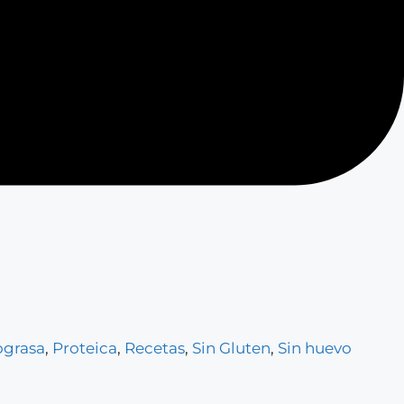
ograsa
,
Proteica
,
Recetas
,
Sin Gluten
,
Sin huevo