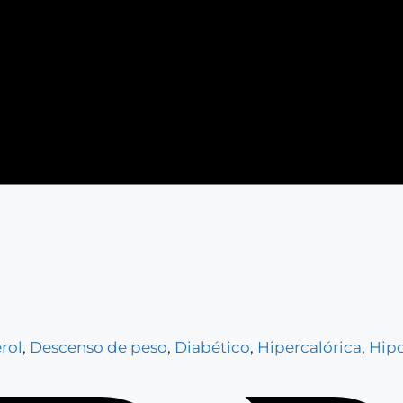
rol
,
Descenso de peso
,
Diabético
,
Hipercalórica
,
Hip