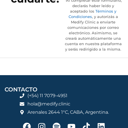
*Al completar este formulario,
declarás haber leído y
aceptado los
Términos y
Condiciones
, y autorizás a
Medify Clinic a enviarte
comunicaciones por correo
electrónico. Asimismo, se
creará automáticamente una
cuenta en nuestra plataforma
y serás redirigido a la misma.
CONTACTO
(+54) 11 7079-4951
hola@medify.clinic
Arenales 2644 1°C, CABA, Argentina.