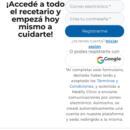
¡Accedé a todo
el recetario y
empezá hoy
mismo a
Registrarme
cuidarte!
¿Ya tenés cuenta?
Iniciar
sesión
O podes registrarte con
Google
*Al completar este formulario,
declarás haber leído y
aceptado los
Términos y
Condiciones
, y autorizás a
Medify Clinic a enviarte
comunicaciones por correo
electrónico. Asimismo, se
creará automáticamente una
cuenta en nuestra plataforma
y serás redirigido a la misma.