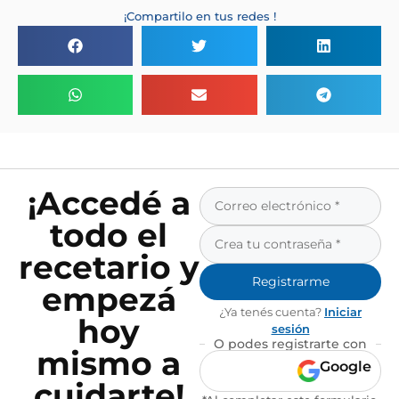
¡Compartilo en tus redes !
¡Accedé a
todo el
recetario y
Registrarme
empezá
¿Ya tenés cuenta?
Iniciar
hoy
sesión
O podes registrarte con
mismo a
Google
cuidarte!