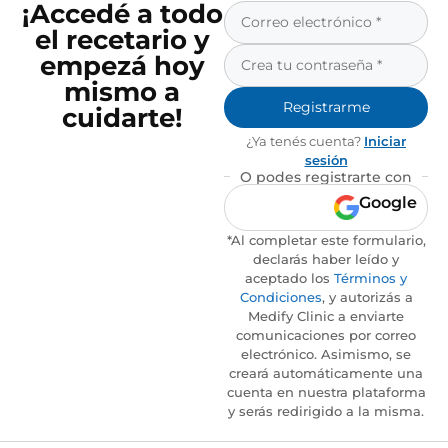
¡Accedé a todo
el recetario y
empezá hoy
mismo a
Registrarme
cuidarte!
¿Ya tenés cuenta?
Iniciar
sesión
O podes registrarte con
Google
*Al completar este formulario,
declarás haber leído y
aceptado los
Términos y
Condiciones
, y autorizás a
Medify Clinic a enviarte
comunicaciones por correo
electrónico. Asimismo, se
creará automáticamente una
cuenta en nuestra plataforma
y serás redirigido a la misma.