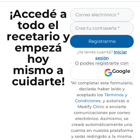
¡Accedé a
todo el
recetario y
Registrarme
empezá
¿Ya tenés cuenta?
Iniciar
hoy
sesión
O podes registrarte con
mismo a
Google
cuidarte!
*Al completar este formulario,
declarás haber leído y
aceptado los
Términos y
Condiciones
, y autorizás a
Medify Clinic a enviarte
comunicaciones por correo
electrónico. Asimismo, se
creará automáticamente una
cuenta en nuestra plataforma
y serás redirigido a la misma.