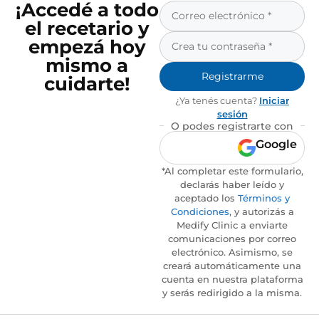
¡Accedé a todo
el recetario y
empezá hoy
mismo a
Registrarme
cuidarte!
¿Ya tenés cuenta?
Iniciar
sesión
O podes registrarte con
Google
*Al completar este formulario,
declarás haber leído y
aceptado los
Términos y
Condiciones
, y autorizás a
Medify Clinic a enviarte
comunicaciones por correo
electrónico. Asimismo, se
creará automáticamente una
cuenta en nuestra plataforma
y serás redirigido a la misma.