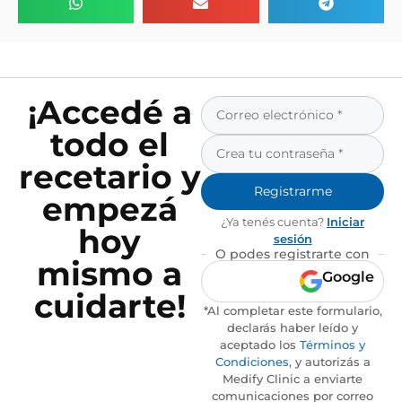
¡Accedé a
todo el
recetario y
Registrarme
empezá
¿Ya tenés cuenta?
Iniciar
hoy
sesión
O podes registrarte con
mismo a
Google
cuidarte!
*Al completar este formulario,
declarás haber leído y
aceptado los
Términos y
Condiciones
, y autorizás a
Medify Clinic a enviarte
comunicaciones por correo