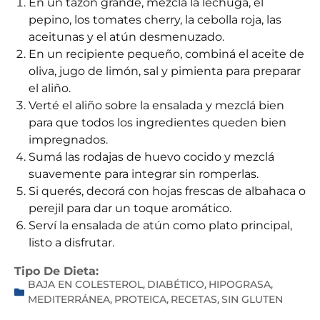
En un tazón grande, mezclá la lechuga, el
pepino, los tomates cherry, la cebolla roja, las
aceitunas y el atún desmenuzado.
En un recipiente pequeño, combiná el aceite de
oliva, jugo de limón, sal y pimienta para preparar
el aliño.
Verté el aliño sobre la ensalada y mezclá bien
para que todos los ingredientes queden bien
impregnados.
Sumá las rodajas de huevo cocido y mezclá
suavemente para integrar sin romperlas.
Si querés, decorá con hojas frescas de albahaca o
perejil para dar un toque aromático.
Serví la ensalada de atún como plato principal,
listo a disfrutar.
Tipo De Dieta:
BAJA EN COLESTEROL
DIABÉTICO
HIPOGRASA
,
,
,
MEDITERRÁNEA
PROTEICA
RECETAS
SIN GLUTEN
,
,
,