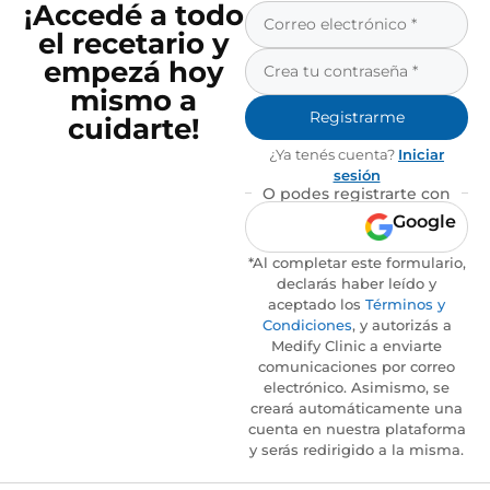
¡Accedé a todo
el recetario y
empezá hoy
mismo a
Registrarme
cuidarte!
¿Ya tenés cuenta?
Iniciar
sesión
O podes registrarte con
Google
*Al completar este formulario,
declarás haber leído y
aceptado los
Términos y
Condiciones
, y autorizás a
Medify Clinic a enviarte
comunicaciones por correo
electrónico. Asimismo, se
creará automáticamente una
cuenta en nuestra plataforma
y serás redirigido a la misma.