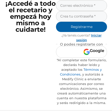
¡Accedé a todo
el recetario y
empezá hoy
mismo a
Registrarme
cuidarte!
¿Ya tenés cuenta?
Iniciar
sesión
O podes registrarte con
Google
*Al completar este formulario,
declarás haber leído y
aceptado los
Términos y
Condiciones
, y autorizás a
Medify Clinic a enviarte
comunicaciones por correo
electrónico. Asimismo, se
creará automáticamente una
cuenta en nuestra plataforma
y serás redirigido a la misma.