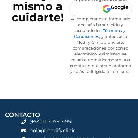
mismo a
Google
cuidarte!
*Al completar este formulario,
declarás haber leído y
aceptado los
Términos y
Condiciones
, y autorizás a
Medify Clinic a enviarte
comunicaciones por correo
electrónico. Asimismo, se
creará automáticamente una
cuenta en nuestra plataforma
y serás redirigido a la misma.
CONTACTO
(+54) 11 7079-4951
hola@medify.clinic