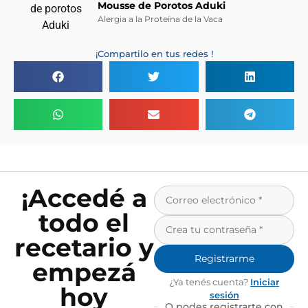
Mousse de Porotos Aduki
Alergia a la Proteína de la Vaca
¡Compartilo en tus redes !
¡Accedé a
todo el
recetario y
Registrarme
empezá
¿Ya tenés cuenta?
Iniciar
hoy
sesión
O podes registrarte con