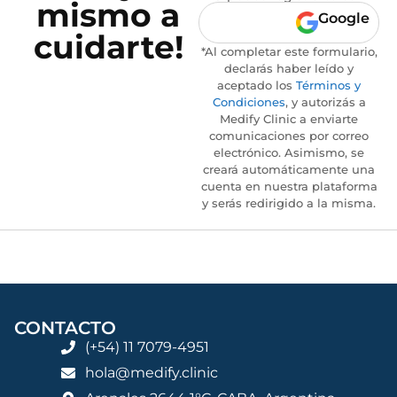
mismo a
Google
cuidarte!
*Al completar este formulario,
declarás haber leído y
aceptado los
Términos y
Condiciones
, y autorizás a
Medify Clinic a enviarte
comunicaciones por correo
electrónico. Asimismo, se
creará automáticamente una
cuenta en nuestra plataforma
y serás redirigido a la misma.
CONTACTO
(+54) 11 7079-4951
hola@medify.clinic