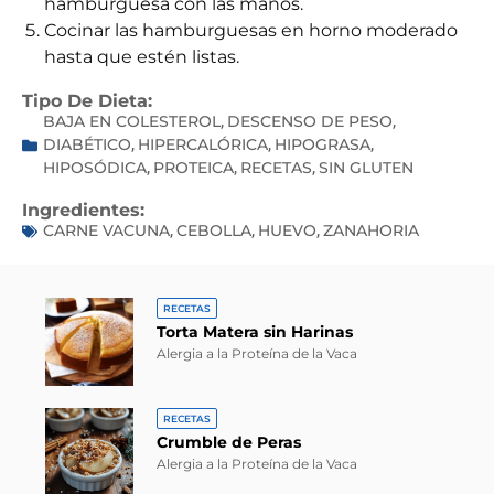
hamburguesa con las manos.
Cocinar las hamburguesas en horno moderado
hasta que estén listas.
Tipo De Dieta:
BAJA EN COLESTEROL
DESCENSO DE PESO
,
,
DIABÉTICO
HIPERCALÓRICA
HIPOGRASA
,
,
,
HIPOSÓDICA
PROTEICA
RECETAS
SIN GLUTEN
,
,
,
Ingredientes:
CARNE VACUNA
CEBOLLA
HUEVO
ZANAHORIA
,
,
,
RECETAS
Torta Matera sin Harinas
Alergia a la Proteína de la Vaca
RECETAS
Crumble de Peras
Alergia a la Proteína de la Vaca