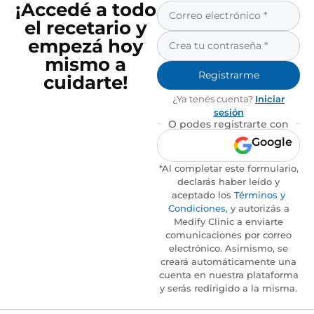
¡Accedé a todo
el recetario y
empezá hoy
mismo a
Registrarme
cuidarte!
¿Ya tenés cuenta?
Iniciar
sesión
O podes registrarte con
Google
*Al completar este formulario,
declarás haber leído y
aceptado los
Términos y
Condiciones
, y autorizás a
Medify Clinic a enviarte
comunicaciones por correo
electrónico. Asimismo, se
creará automáticamente una
cuenta en nuestra plataforma
y serás redirigido a la misma.