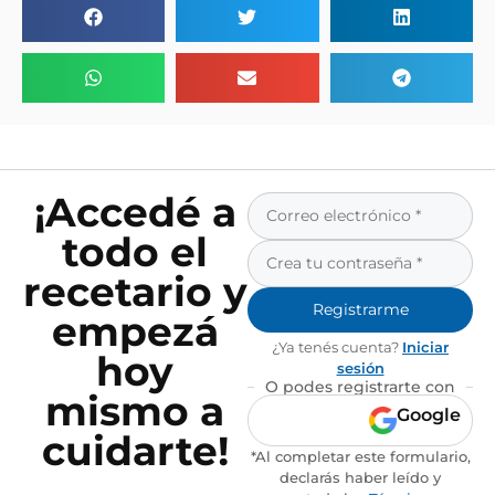
¡Accedé a
todo el
recetario y
Registrarme
empezá
¿Ya tenés cuenta?
Iniciar
hoy
sesión
O podes registrarte con
mismo a
Google
cuidarte!
*Al completar este formulario,
declarás haber leído y