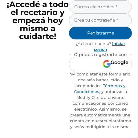
¡Accedé a todo
el recetario y
empezá hoy
mismo a
Registrarme
cuidarte!
¿Ya tenés cuenta?
Iniciar
sesión
O podes registrarte con
Google
*Al completar este formulario,
declarás haber leído y
aceptado los
Términos y
Condiciones
, y autorizás a
Medify Clinic a enviarte
comunicaciones por correo
electrónico. Asimismo, se
creará automáticamente una
cuenta en nuestra plataforma
y serás redirigido a la misma.