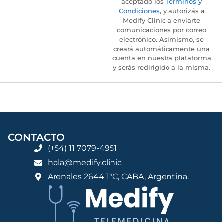
aceptado los
Términos y
Condiciones
, y autorizás a
Medify Clinic a enviarte
comunicaciones por correo
electrónico. Asimismo, se
creará automáticamente una
cuenta en nuestra plataforma
y serás redirigido a la misma.
CONTACTO
(+54) 11 7079-4951
hola@medify.clinic
Arenales 2644 1°C, CABA, Argentina.