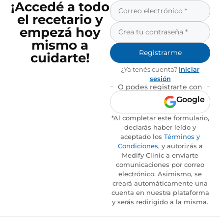
¡Accedé a todo
el recetario y
empezá hoy
mismo a
Registrarme
cuidarte!
¿Ya tenés cuenta?
Iniciar
sesión
O podes registrarte con
Google
*Al completar este formulario,
declarás haber leído y
aceptado los
Términos y
Condiciones
, y autorizás a
Medify Clinic a enviarte
comunicaciones por correo
electrónico. Asimismo, se
creará automáticamente una
cuenta en nuestra plataforma
y serás redirigido a la misma.