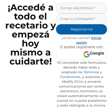
¡Accedé a
todo el
recetario y
Registrarme
empezá
¿Ya tenés cuenta?
Iniciar
hoy
sesión
O podes registrarte con
mismo a
Google
cuidarte!
*Al completar este formulario,
declarás haber leído y
aceptado los
Términos y
Condiciones
, y autorizás a
Medify Clinic a enviarte
comunicaciones por correo
electrónico. Asimismo, se
creará automáticamente una
cuenta en nuestra plataforma
y serás redirigido a la misma.