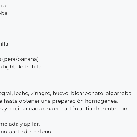
dras
roba
o
illa
os (pera/banana)
light de frutilla
egral, leche, vinagre, huevo, bicarbonato, algarroba,
lla hasta obtener una preparación homogénea.
es y cocinar cada una en sartén antiadherente con
elada y apilar.
mo parte del relleno.