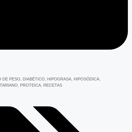
 DE PESO
,
DIABÉTICO
,
HIPOGRASA
,
HIPOSÓDICA
,
TARIANO
,
PROTEICA
,
RECETAS