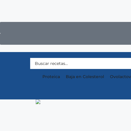
Proteica
Baja en Colesterol
Ovolactov