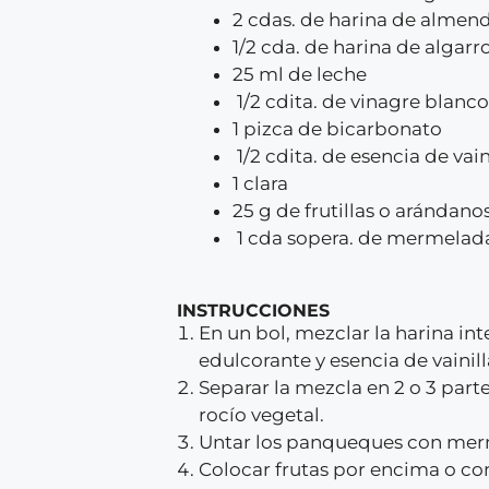
2 cdas. de harina de almen
1/2 cda. de harina de algar
25 ml de leche
1/2 cdita. de vinagre blanc
1 pizca de bicarbonato
1/2 cdita. de esencia de vain
1 clara
25 g de frutillas o arándan
1 cda sopera. de mermelada 
INSTRUCCIONES
En un bol, mezclar la harina int
edulcorante y esencia de vaini
Separar la mezcla en 2 o 3 part
rocío vegetal.
Untar los panqueques con merm
Colocar frutas por encima o co