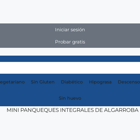
Iniciar sesión
Probar gratis
egetariano
Sin Gluten
Diabético
Hipograsa
Descenso
Sin huevo