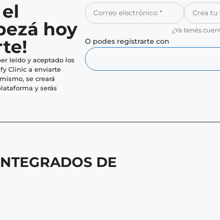
 el
pezá hoy
¿Ya tenés cuen
te!
O podes registrarte con
er leído y aceptado los
fy Clinic a enviarte
imismo, se creará
lataforma y serás
INTEGRADOS DE