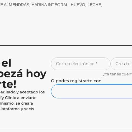
DE ALMENDRAS
,
HARINA INTEGRAL
,
HUEVO
,
LECHE
,
 el
pezá hoy
¿Ya tenés cuen
te!
O podes registrarte con
er leído y aceptado los
fy Clinic a enviarte
imismo, se creará
lataforma y serás