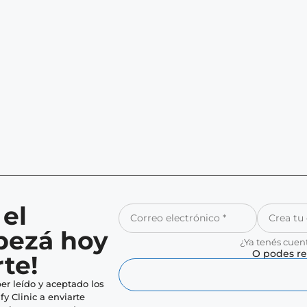
 el
pezá hoy
¿Ya tenés cuen
O podes re
te!
er leído y aceptado los
fy Clinic a enviarte