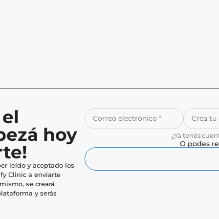
 el
pezá hoy
¿Ya tenés cuen
O podes re
te!
er leído y aceptado los
fy Clinic a enviarte
imismo, se creará
lataforma y serás