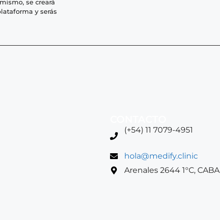
imismo, se creará
lataforma y serás
CONTACTO
(+54) 11 7079-4951
hola@medify.clinic
Arenales 2644 1°C, CABA