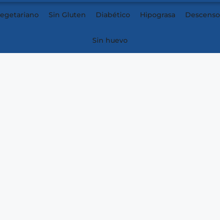
egetariano
Sin Gluten
Diabético
Hipograsa
Descenso
Sin huevo