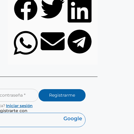
Registrarme
ta?
Iniciar sesión
gistrarte con
Google