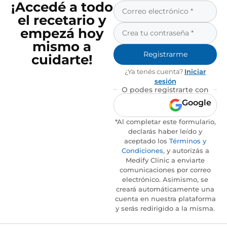
¡Accedé a todo
el recetario y
empezá hoy
mismo a
Registrarme
cuidarte!
¿Ya tenés cuenta?
Iniciar
sesión
O podes registrarte con
Google
*Al completar este formulario,
declarás haber leído y
aceptado los
Términos y
Condiciones
, y autorizás a
Medify Clinic a enviarte
comunicaciones por correo
electrónico. Asimismo, se
creará automáticamente una
cuenta en nuestra plataforma
y serás redirigido a la misma.