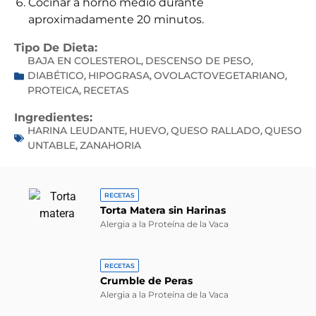
Cocinar a horno medio durante
aproximadamente 20 minutos.
Tipo De Dieta:
BAJA EN COLESTEROL
DESCENSO DE PESO
,
,
DIABÉTICO
HIPOGRASA
OVOLACTOVEGETARIANO
,
,
,
PROTEICA
RECETAS
,
Ingredientes:
HARINA LEUDANTE
HUEVO
QUESO RALLADO
QUESO
,
,
,
UNTABLE
ZANAHORIA
,
RECETAS
Torta Matera sin Harinas
Alergia a la Proteína de la Vaca
RECETAS
Crumble de Peras
Alergia a la Proteína de la Vaca