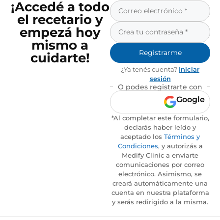
¡Accedé a todo
el recetario y
empezá hoy
mismo a
Registrarme
cuidarte!
¿Ya tenés cuenta?
Iniciar
sesión
O podes registrarte con
Google
*Al completar este formulario,
declarás haber leído y
aceptado los
Términos y
Condiciones
, y autorizás a
Medify Clinic a enviarte
comunicaciones por correo
electrónico. Asimismo, se
creará automáticamente una
cuenta en nuestra plataforma
y serás redirigido a la misma.