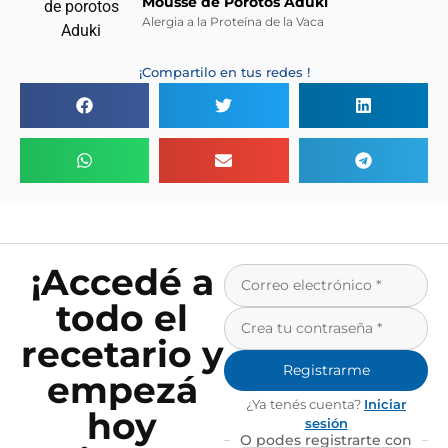
Mousse de Porotos Aduki
Alergia a la Proteína de la Vaca
¡Compartilo en tus redes !
¡Accedé a
todo el
recetario y
Registrarme
empezá
¿Ya tenés cuenta?
Iniciar
hoy
sesión
O podes registrarte con