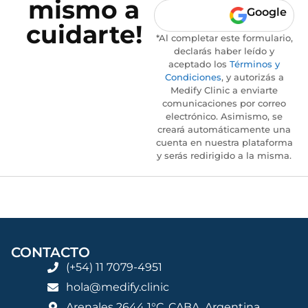
mismo a
Google
cuidarte!
*Al completar este formulario,
declarás haber leído y
aceptado los
Términos y
Condiciones
, y autorizás a
Medify Clinic a enviarte
comunicaciones por correo
electrónico. Asimismo, se
creará automáticamente una
cuenta en nuestra plataforma
y serás redirigido a la misma.
CONTACTO
(+54) 11 7079-4951
hola@medify.clinic
Arenales 2644 1°C, CABA, Argentina.