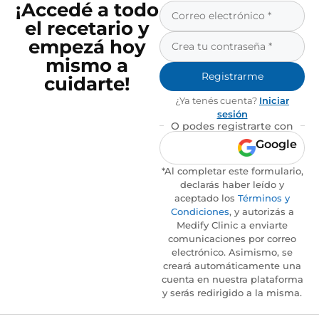
¡Accedé a todo
el recetario y
empezá hoy
mismo a
Registrarme
cuidarte!
¿Ya tenés cuenta?
Iniciar
sesión
O podes registrarte con
Google
*Al completar este formulario,
declarás haber leído y
aceptado los
Términos y
Condiciones
, y autorizás a
Medify Clinic a enviarte
comunicaciones por correo
electrónico. Asimismo, se
creará automáticamente una
cuenta en nuestra plataforma
y serás redirigido a la misma.