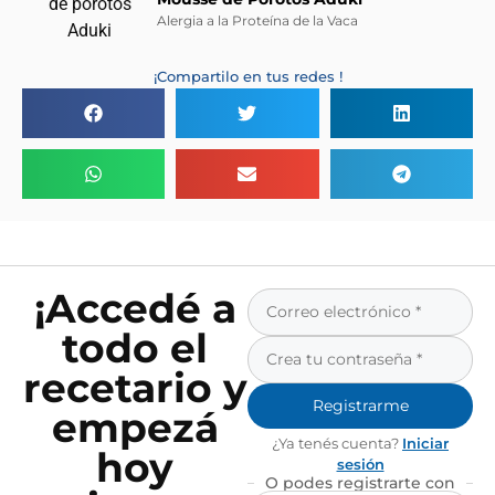
Alergia a la Proteína de la Vaca
¡Compartilo en tus redes !
¡Accedé a
todo el
recetario y
Registrarme
empezá
¿Ya tenés cuenta?
Iniciar
hoy
sesión
O podes registrarte con