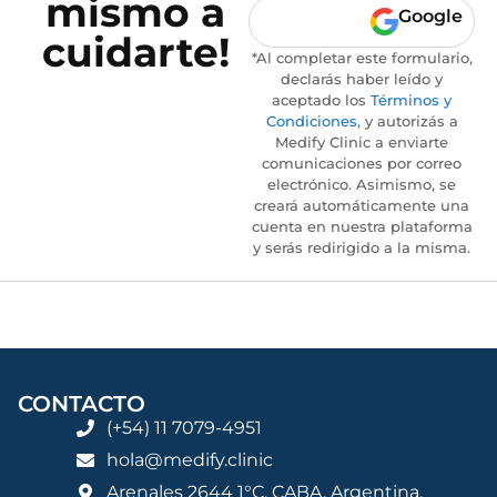
mismo a
Google
cuidarte!
*Al completar este formulario,
declarás haber leído y
aceptado los
Términos y
Condiciones
, y autorizás a
Medify Clinic a enviarte
comunicaciones por correo
electrónico. Asimismo, se
creará automáticamente una
cuenta en nuestra plataforma
y serás redirigido a la misma.
CONTACTO
(+54) 11 7079-4951
hola@medify.clinic
Arenales 2644 1°C, CABA, Argentina.