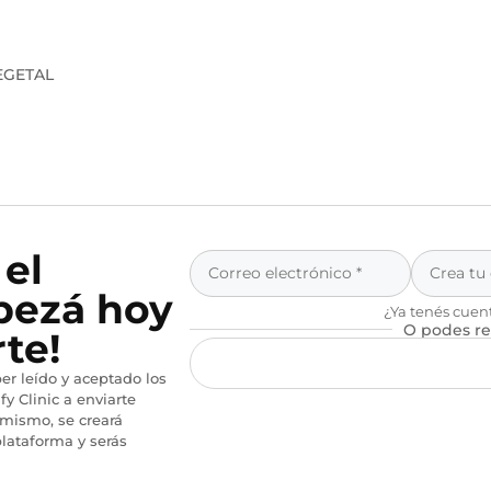
EGETAL
 el
pezá hoy
¿Ya tenés cuen
O podes re
te!
er leído y aceptado los
fy Clinic a enviarte
imismo, se creará
lataforma y serás