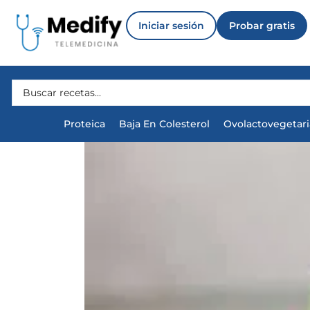
Iniciar sesión
Probar gratis
Proteica
Baja En Colesterol
Ovolactovegetar