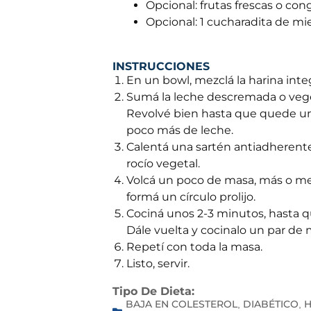
Opcional: frutas frescas o cong
Opcional: 1 cucharadita de miel
INSTRUCCIONES
En un bowl, mezclá la harina integ
Sumá la leche descremada o veget
Revolvé bien hasta que quede un
poco más de leche.
Calentá una sartén antiadherente
rocío vegetal.
Volcá un poco de masa, más o men
formá un círculo prolijo.
Cociná unos 2-3 minutos, hasta qu
Dále vuelta y cocinalo un par de 
Repetí con toda la masa.
Listo, servir.
Tipo De Dieta:
BAJA EN COLESTEROL
DIABÉTICO
H
,
,