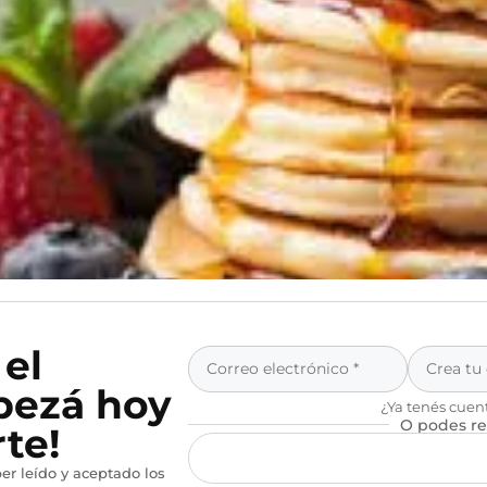
 el
pezá hoy
¿Ya tenés cuen
O podes re
te!
er leído y aceptado los