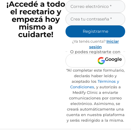
¡Accedé a todo
el recetario y
empezá hoy
mismo a
Registrarme
cuidarte!
¿Ya tenés cuenta?
Iniciar
sesión
O podes registrarte con
Google
*Al completar este formulario,
declarás haber leído y
aceptado los
Términos y
Condiciones
, y autorizás a
Medify Clinic a enviarte
comunicaciones por correo
electrónico. Asimismo, se
creará automáticamente una
cuenta en nuestra plataforma
y serás redirigido a la misma.