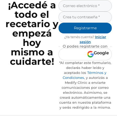
¡Accedé a
todo el
recetario y
Registrarme
empezá
¿Ya tenés cuenta?
Iniciar
hoy
sesión
O podes registrarte con
mismo a
Google
cuidarte!
*Al completar este formulario,
declarás haber leído y
aceptado los
Términos y
Condiciones
, y autorizás a
Medify Clinic a enviarte
comunicaciones por correo
electrónico. Asimismo, se
creará automáticamente una
cuenta en nuestra plataforma
y serás redirigido a la misma.