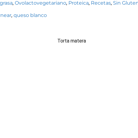
grasa
,
Ovolactovegetariano
,
Proteica
,
Recetas
,
Sin Glute
rnear
,
queso blanco