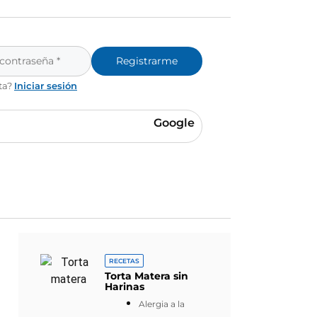
Registrarme
ta?
Iniciar sesión
Google
RECETAS
Torta Matera sin
Harinas
Alergia a la