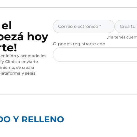
 el
pezá hoy
¿Ya tenés cuen
te!
O podes registrarte con
er leído y aceptado los
fy Clinic a enviarte
imismo, se creará
lataforma y serás
DO Y RELLENO