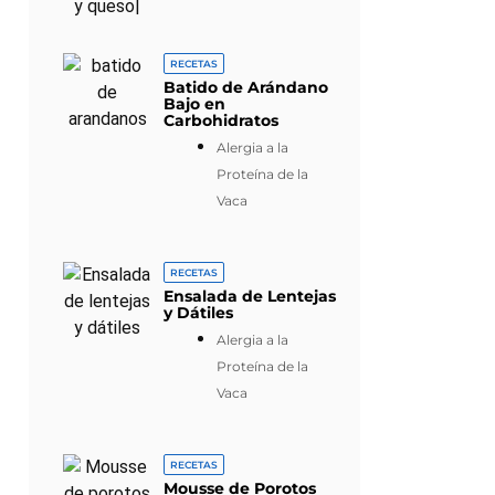
RECETAS
Batido de Arándano
Bajo en
Carbohidratos
Alergia a la
Proteína de la
Vaca
RECETAS
Ensalada de Lentejas
y Dátiles
Alergia a la
Proteína de la
Vaca
RECETAS
Mousse de Porotos