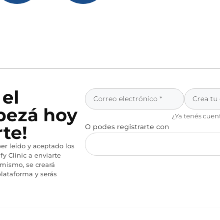
 el
pezá hoy
¿Ya tenés cuen
te!
O podes registrarte con
er leído y aceptado los
fy Clinic a enviarte
imismo, se creará
lataforma y serás