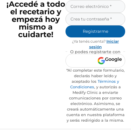
¡Accedé a todo
el recetario y
empezá hoy
mismo a
Registrarme
cuidarte!
¿Ya tenés cuenta?
Iniciar
sesión
O podes registrarte con
Google
*Al completar este formulario,
declarás haber leído y
aceptado los
Términos y
Condiciones
, y autorizás a
Medify Clinic a enviarte
comunicaciones por correo
electrónico. Asimismo, se
creará automáticamente una
cuenta en nuestra plataforma
y serás redirigido a la misma.