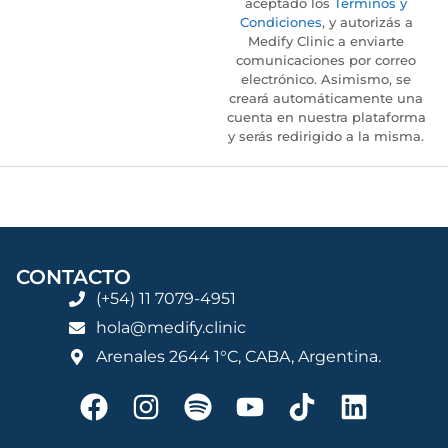
aceptado los
Términos y
Condiciones
, y autorizás a
Medify Clinic a enviarte
comunicaciones por correo
electrónico. Asimismo, se
creará automáticamente una
cuenta en nuestra plataforma
y serás redirigido a la misma.
CONTACTO
(+54) 11 7079-4951
hola@medify.clinic
Arenales 2644 1°C, CABA, Argentina.