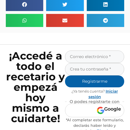
¡Accedé a
todo el
recetario y
Registrarme
empezá
¿Ya tenés cuenta?
Iniciar
hoy
sesión
O podes registrarte con
mismo a
Google
cuidarte!
*Al completar este formulario,
declarás haber leído y