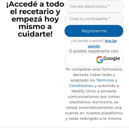
¡Accedé a todo
el recetario y
empezá hoy
mismo a
Registrarme
cuidarte!
¿Ya tenés cuenta?
Iniciar
sesión
O podes registrarte con
Google
*Al completar este formulario,
declarás haber leído y
aceptado los
Términos y
Condiciones
, y autorizás a
Medify Clinic a enviarte
comunicaciones por correo
electrónico. Asimismo, se
creará automáticamente una
cuenta en nuestra plataforma
y serás redirigido a la misma.