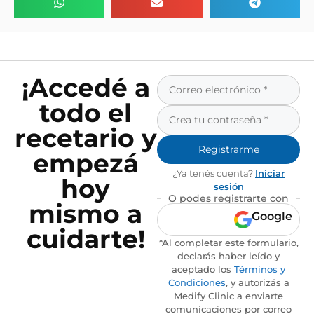
¡Accedé a
todo el
recetario y
Registrarme
empezá
¿Ya tenés cuenta?
Iniciar
hoy
sesión
O podes registrarte con
mismo a
Google
cuidarte!
*Al completar este formulario,
declarás haber leído y
aceptado los
Términos y
Condiciones
, y autorizás a
Medify Clinic a enviarte
comunicaciones por correo