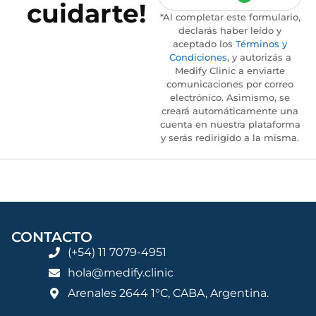
cuidarte!
*Al completar este formulario,
declarás haber leído y
aceptado los
Términos y
Condiciones
, y autorizás a
Medify Clinic a enviarte
comunicaciones por correo
electrónico. Asimismo, se
creará automáticamente una
cuenta en nuestra plataforma
y serás redirigido a la misma.
CONTACTO
(+54) 11 7079-4951
hola@medify.clinic
Arenales 2644 1°C, CABA, Argentina.