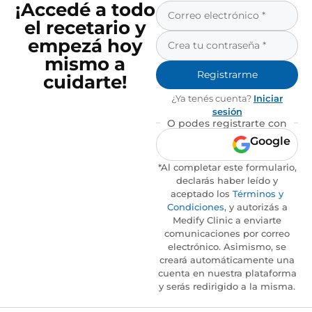
¡Accedé a todo
el recetario y
empezá hoy
mismo a
Registrarme
cuidarte!
¿Ya tenés cuenta?
Iniciar
sesión
O podes registrarte con
Google
*Al completar este formulario,
declarás haber leído y
aceptado los
Términos y
Condiciones
, y autorizás a
Medify Clinic a enviarte
comunicaciones por correo
electrónico. Asimismo, se
creará automáticamente una
cuenta en nuestra plataforma
y serás redirigido a la misma.