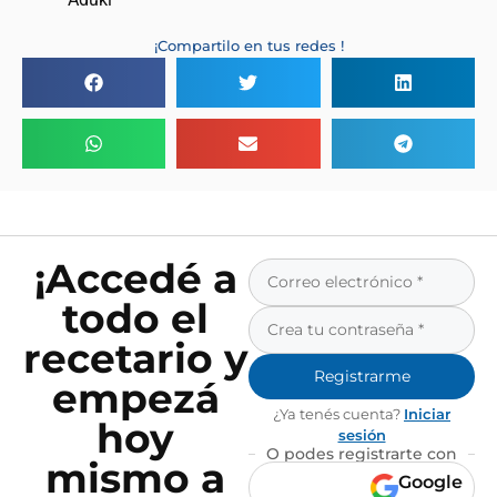
¡Compartilo en tus redes !
¡Accedé a
todo el
recetario y
Registrarme
empezá
¿Ya tenés cuenta?
Iniciar
hoy
sesión
O podes registrarte con
mismo a
Google