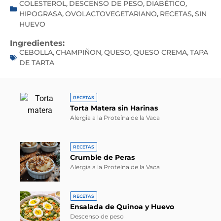
COLESTEROL
DESCENSO DE PESO
DIABÉTICO
,
,
,
HIPOGRASA
OVOLACTOVEGETARIANO
RECETAS
SIN
,
,
,
HUEVO
Ingredientes:
CEBOLLA
CHAMPIÑON
QUESO
QUESO CREMA
TAPA
,
,
,
,
DE TARTA
RECETAS
Torta Matera sin Harinas
Alergia a la Proteína de la Vaca
RECETAS
Crumble de Peras
Alergia a la Proteína de la Vaca
RECETAS
Ensalada de Quinoa y Huevo
Descenso de peso