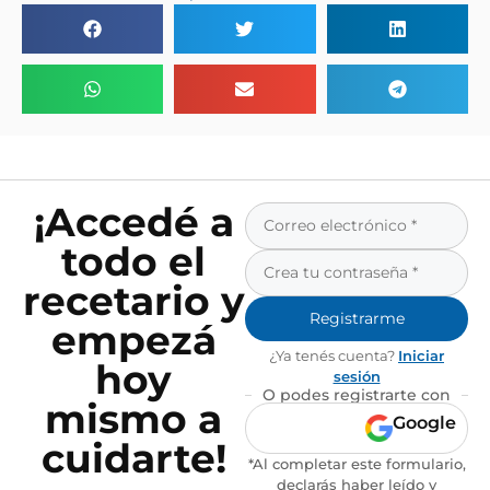
¡Accedé a
todo el
recetario y
Registrarme
empezá
¿Ya tenés cuenta?
Iniciar
hoy
sesión
O podes registrarte con
mismo a
Google
cuidarte!
*Al completar este formulario,
declarás haber leído y