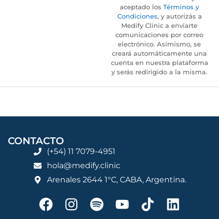
aceptado los
Términos y
Condiciones
, y autorizás a
Medify Clinic a enviarte
comunicaciones por correo
electrónico. Asimismo, se
creará automáticamente una
cuenta en nuestra plataforma
y serás redirigido a la misma.
CONTACTO
(+54) 11 7079-4951
hola@medify.clinic
Arenales 2644 1°C, CABA, Argentina.