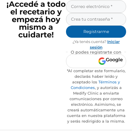
¡Accedé a todo
el recetario y
empezá hoy
mismo a
Registrarme
cuidarte!
¿Ya tenés cuenta?
Iniciar
sesión
O podes registrarte con
Google
*Al completar este formulario,
declarás haber leído y
aceptado los
Términos y
Condiciones
, y autorizás a
Medify Clinic a enviarte
comunicaciones por correo
electrónico. Asimismo, se
creará automáticamente una
cuenta en nuestra plataforma
y serás redirigido a la misma.