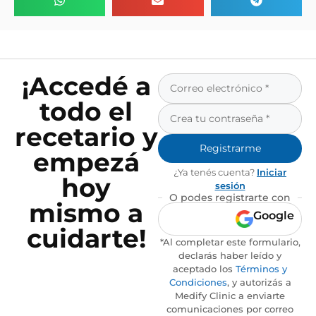
¡Accedé a
todo el
recetario y
Registrarme
empezá
¿Ya tenés cuenta?
Iniciar
hoy
sesión
O podes registrarte con
mismo a
Google
cuidarte!
*Al completar este formulario,
declarás haber leído y
aceptado los
Términos y
Condiciones
, y autorizás a
Medify Clinic a enviarte
comunicaciones por correo