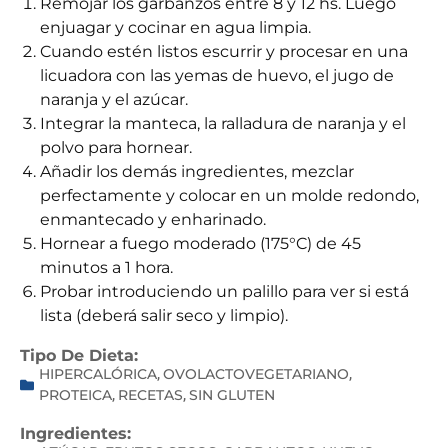
Remojar los garbanzos entre 8 y 12 hs. Luego
enjuagar y cocinar en agua limpia.
Cuando estén listos escurrir y procesar en una
licuadora con las yemas de huevo, el jugo de
naranja y el azúcar.
Integrar la manteca, la ralladura de naranja y el
polvo para hornear.
Añadir los demás ingredientes, mezclar
perfectamente y colocar en un molde redondo,
enmantecado y enharinado.
Hornear a fuego moderado (175°C) de 45
minutos a 1 hora.
Probar introduciendo un palillo para ver si está
lista (deberá salir seco y limpio).
Tipo De Dieta:
HIPERCALÓRICA
OVOLACTOVEGETARIANO
,
,
PROTEICA
RECETAS
SIN GLUTEN
,
,
Ingredientes: