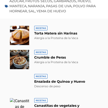
AZÚCAR
FRUTOS SECOS
GARBANZOS
HUEVO
,
,
,
,
MANTECA
NARANJA
PASAS DE UVA
POLVO PARA
,
,
,
HORNEAR
SAL
YEMA DE HUEVO
,
,
RECETAS
Torta Matera sin Harinas
Alergia a la Proteína de la Vaca
RECETAS
Crumble de Peras
Alergia a la Proteína de la Vaca
RECETAS
Ensalada de Quinoa y Huevo
Descenso de peso
RECETAS
Canastitas de vegetales y