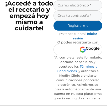
¡Accedé a todo
el recetario y
empezá hoy
mismo a
Registrarme
cuidarte!
¿Ya tenés cuenta?
Iniciar
sesión
O podes registrarte con
Google
*Al completar este formulario,
declarás haber leído y
aceptado los
Términos y
Condiciones
, y autorizás a
Medify Clinic a enviarte
comunicaciones por correo
electrónico. Asimismo, se
creará automáticamente una
cuenta en nuestra plataforma
y serás redirigido a la misma.