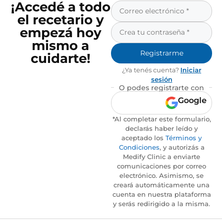
¡Accedé a todo
el recetario y
empezá hoy
mismo a
Registrarme
cuidarte!
¿Ya tenés cuenta?
Iniciar
sesión
O podes registrarte con
Google
*Al completar este formulario,
declarás haber leído y
aceptado los
Términos y
Condiciones
, y autorizás a
Medify Clinic a enviarte
comunicaciones por correo
electrónico. Asimismo, se
creará automáticamente una
cuenta en nuestra plataforma
y serás redirigido a la misma.