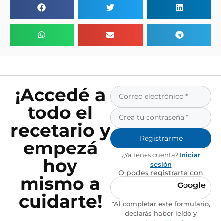
¡Accedé a
todo el
recetario y
Registrarme
empezá
¿Ya tenés cuenta?
Iniciar
hoy
sesión
O podes registrarte con
mismo a
Google
cuidarte!
*Al completar este formulario,
declarás haber leído y