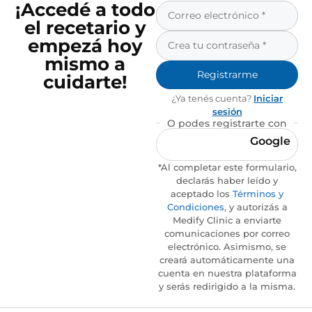
¡Accedé a todo
el recetario y
empezá hoy
mismo a
Registrarme
cuidarte!
¿Ya tenés cuenta?
Iniciar
sesión
O podes registrarte con
Google
*Al completar este formulario,
declarás haber leído y
aceptado los
Términos y
Condiciones
, y autorizás a
Medify Clinic a enviarte
comunicaciones por correo
electrónico. Asimismo, se
creará automáticamente una
cuenta en nuestra plataforma
y serás redirigido a la misma.