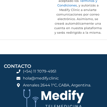
aceptado los
Términos y
Condiciones
, y autorizás a
Medify Clinic a enviarte
comunicaciones por correo
electrónico. Asimismo, se
creará automáticamente una
cuenta en nuestra plataforma
y serás redirigido a la misma.
CONTACTO
(+54) 11 7079-4951
hola@medify.clinic
Arenales 2644 1°C, CABA, Argentina.